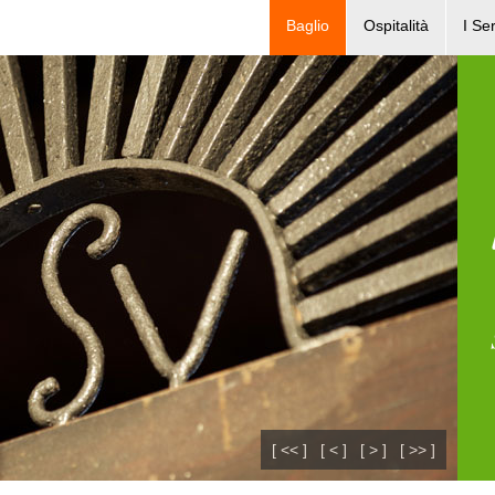
Baglio
Ospitalità
I Ser
[ << ]
[ < ]
[ > ]
[ >> ]