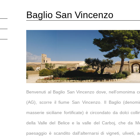
Baglio San Vincenzo
Benvenuti al Baglio San Vincenzo dove, nell'omonima c
(AG), scorre il fiume San Vincenzo. Il Baglio (denomi
masserie siciliane fortificate) è circondato da dolci coll
della Valle del Belice e la valle del Carboj, che da Me
paesaggio è scandito dall'alternarsi di vigneti, uliveti, 